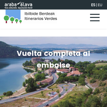
Saltar al contenido principal
ES
|
EU
Vuelta completa al
embalse