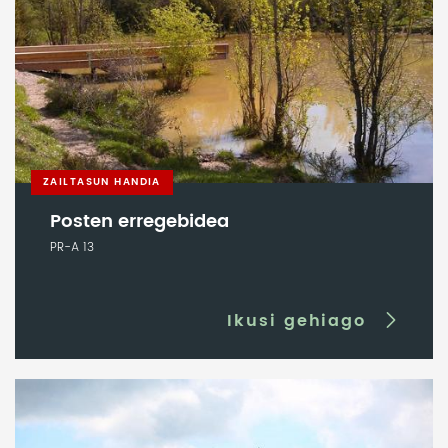
ZAILTASUN HANDIA
Posten erregebidea
PR-A 13
Ikusi gehiago