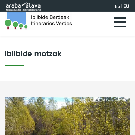
Eduki nagusira joan
ES
|
EU
Ibilbide motzak