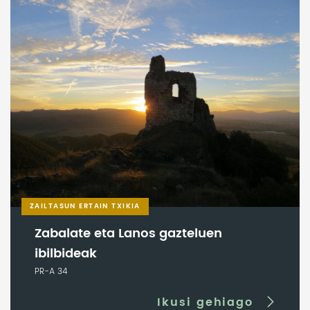
ZAILTASUN ERTAIN TXIKIA
Zabalate eta Lanos gazteluen
ibilbideak
PR-A 34
Ikusi gehiago