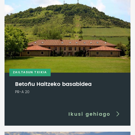
ZAILTASUN TXIKIA
Betoñu Haitzeko basabidea
PR-A 20
Ikusi gehiago