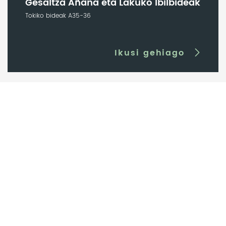
Gesaltza Añana eta Lakuko Ibilbideak
Tokiko bideak A35-36
Ikusi gehiago