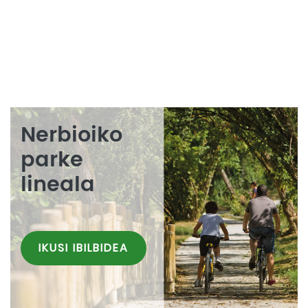
Nerbioiko
parke
lineala
IKUSI IBILBIDEA