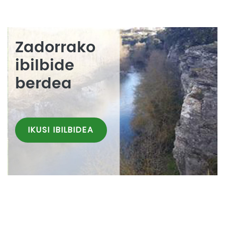
Zadorrako
ibilbide
berdea
IKUSI IBILBIDEA