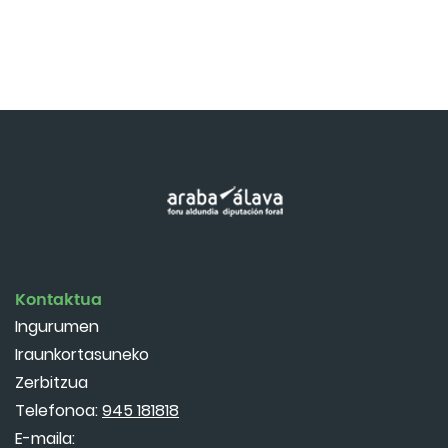
Kontaktua
Ingurumen
Iraunkortasuneko
Zerbitzua
Telefonoa:
945 181818
E-maila: