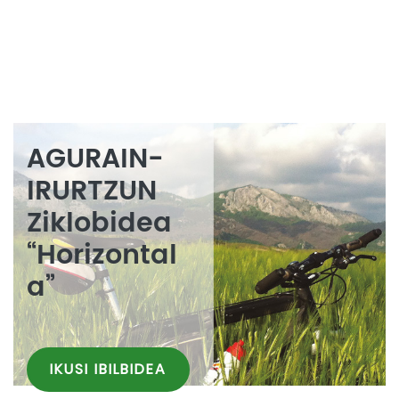
AGURAIN-
IRURTZUN
Ziklobidea
“Horizontal
a”
IKUSI IBILBIDEA