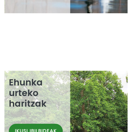
Ehunka
urteko
haritzak
IKUSI IBILBIDEAK