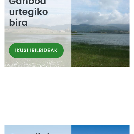
Ganboa
urtegiko
bira
IKUSI IBILBIDEAK