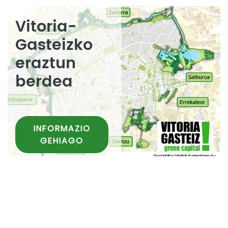
Vitoria-
Gasteizko
eraztun
berdea
INFORMAZIO
GEHIAGO