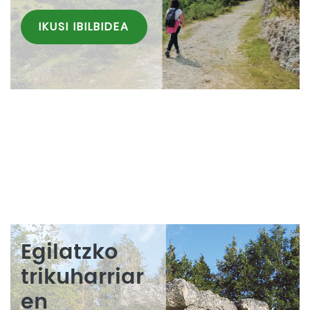
IKUSI IBILBIDEA
Egilatzko
trikuharriar
en