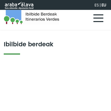
Eduki nagusira joan
ES
|
EU
Ibilbide berdeak