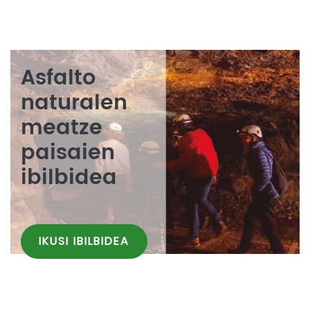
Asfalto
naturalen
meatze
paisaien
ibilbidea
IKUSI IBILBIDEA