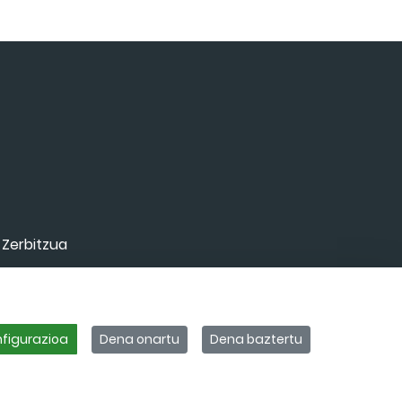
 Zerbitzua
eus
figurazioa
Dena onartu
Dena baztertu