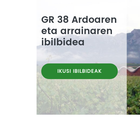
GR 38 Ardoaren
eta arrainaren
ibilbidea
IKUSI IBILBIDEAK