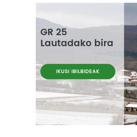
GR 25
Lautadako bira
IKUSI IBILBIDEAK