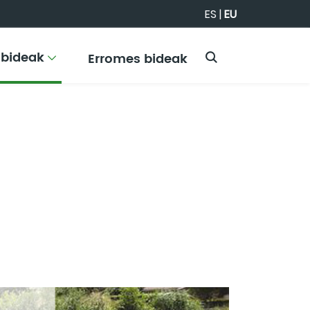
ES
|
EU
-bideak
Erromes bideak