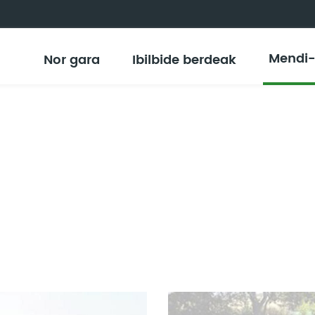
Mendi
Nor gara
Ibilbide berdeak