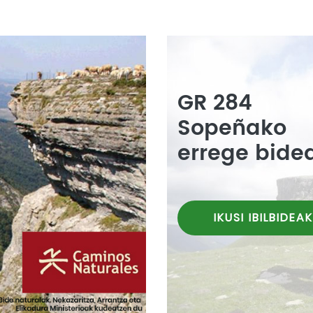
GR 284
Sopeñako
errege bide
IKUSI IBILBIDEAK