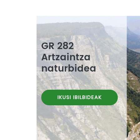
GR 282
Artzaintza
naturbidea
IKUSI IBILBIDEAK