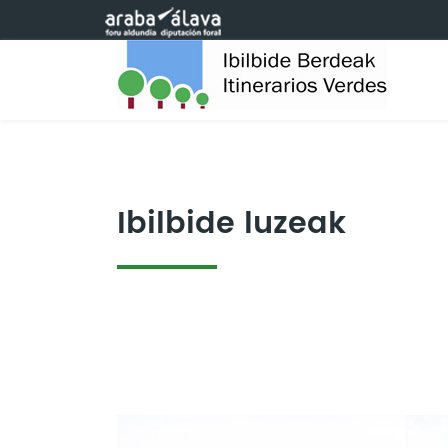
Eduki nagusira joan
Ibilbide luzeak