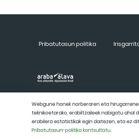
Pribatutasun politika
Irisgarri
Webgune honek norberaren eta hirugarrenen 
teknikoetarako, erabiltzaileek nabigatu ahal
erabilera estatistikak egin daitezen, eta ez d
Pribatutasun-politika kontsultatu.